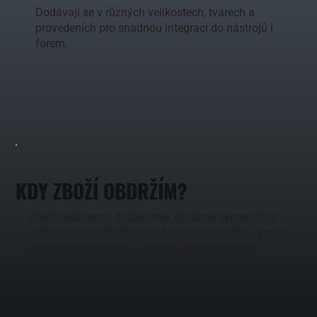
Dodávají se v různých velikostech, tvarech a
provedeních pro snadnou integraci do nástrojů i
forem.
KDY ZBOŽÍ OBDRŽÍM?
Zboží skladem u dodavatele, dodáme expres do 3
dnů nebo standardně do 14-ti dnů. Speciální výrobu
dodáváme v termínu 3-6 týdnů dle náročnosti
objednávky.