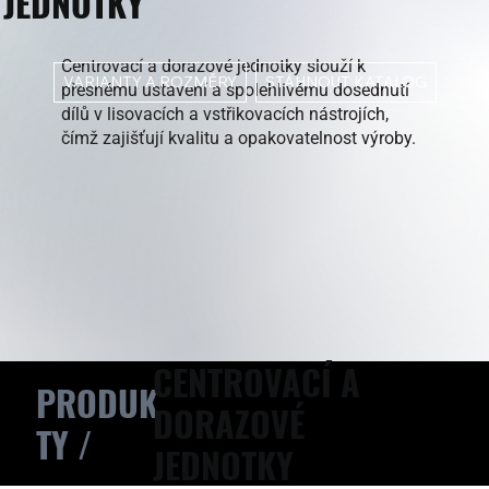
JEDNOTKY
Centrovací a dorazové jednotky slouží k
STÁHNOUT KATALOG
VARIANTY A ROZMĚRY
přesnému ustavení a spolehlivému dosednutí
dílů v lisovacích a vstřikovacích nástrojích,
čímž zajišťují kvalitu a opakovatelnost výroby.
CENTROVACÍ A
PRODUK
DORAZOVÉ
TY /
JEDNOTKY