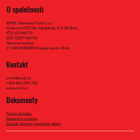
O společnosti
ENVIL Standard Parts s.r.o.
Hudcova 532/78b, Medlánky, 612 00 Brno
IČO: 07166770
DIČ: CZ07166770
Spisová značka:
C 106556/KSBR Krajský soud v Brně
Kontakt
envil@envil.cz
+420 602 206 162
www.envil.cz
Dokumenty
Právní doložka
Nastavení cookies
Zásady ochrany osobních údajů