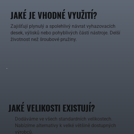
JAKÉ JE VHODNÉ VYUŽITÍ?
Zajišťují plynulý a spolehlivý návrat vyhazovacích
desek, výlisků nebo pohyblivých částí nástroje. Delší
životnost než šroubové pružiny.
JAKÉ VELIKOSTI EXISTUJÍ?
Dodáváme ve všech standardních velikostech.
Nabízíme alternativy k velké většině dostupných
výrobců.