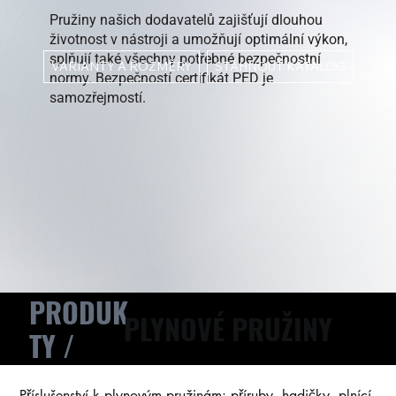
Pružiny našich dodavatelů zajišťují dlouhou
životnost v nástroji a umožňují optimální výkon,
splňují také všechny potřebné bezpečnostní
STÁHNOUT KATALOG
VARIANTY A ROZMĚRY
normy. Bezpečností certifikát PED je
samozřejmostí.
PRODUK
PLYNOVÉ PRUŽINY
TY /
Příslušenství k plynovým pružinám: příruby, hadičky, plnící