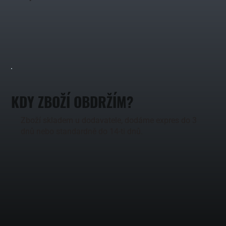
KDY ZBOŽÍ OBDRŽÍM?
Zboží skladem u dodavatele, dodáme expres do 3
dnů nebo standardně do 14-ti dnů.