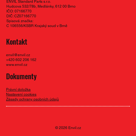
ENVIL Standard Parts s.r.o.
Hudcova 532/78b, Medlánky, 612 00 Brno
IČO: 07166770
DIČ: CZ07166770
Spisová značka:
C 106556/KSBR Krajský soud v Brně
Kontakt
envil@envil.cz
+420 602 206 162
www.envil.cz
Dokumenty
Právní doložka
Nastavení cookies
Zásady ochrany osobních údajů
© 2026 Envil.cz